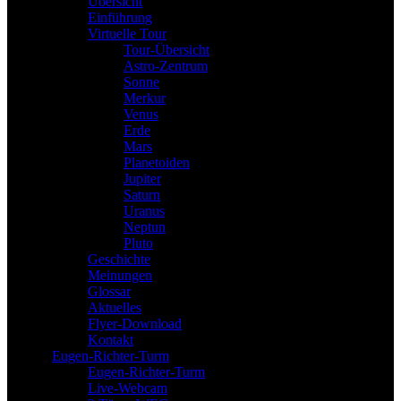
Übersicht
Einführung
Virtuelle Tour
Tour-Übersicht
Astro-Zentrum
Sonne
Merkur
Venus
Erde
Mars
Planetoiden
Jupiter
Saturn
Uranus
Neptun
Pluto
Geschichte
Meinungen
Glossar
Aktuelles
Flyer-Download
Kontakt
Eugen-Richter-Turm
Eugen-Richter-Turm
Live-Webcam