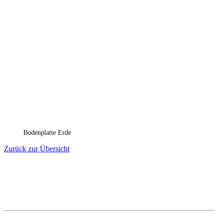
Bodenplatte Erde
Zurück zur Übersicht
Telefon: 0 23 31 / 59 07 90
Fax: 0 23 31 / 59 07 91