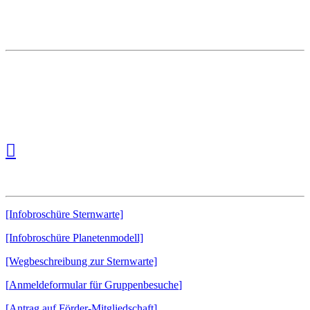
Koordinaten: 51° 20′ 44″ nördliche Breite
7° 27′ 21″ östliche Länge
Kartendatum: WGS84
Höhe: 282 Meter ü. NN
Downloads:
[Infobroschüre Sternwarte]
[Infobroschüre Planetenmodell]
[Wegbeschreibung zur Sternwarte]
[
Anmeldeformular für Gruppenbesuche
]
[
Antrag auf Förder-Mitgliedschaft]