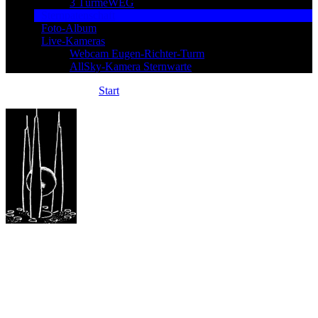
3 TürmeWEG
Sternpatenschaft
Foto-Album
Live-Kameras
Webcam Eugen-Richter-Turm
AllSky-Kamera Sternwarte
Sie sind hier:
Start
»
Planetenmodell Erde