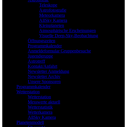
Teleskope
Astrofotografie
Meteorkamera
AllSky Kamera
Kleinplaneten
Atmosphärische Erscheinungen
Visuelle Deep-Sky-Beobachtung
Öffnungszeiten
Programmkalender
Anmeldeformular Gruppenbesuche
Jugendgruppe
Astrotreff
Kontakt/Anfahrt
Newsletter Anmeldung
Newsletter Archiv
Unsere Sponsoren
Programmkalender
Wetterstation
Wetterstation
Messwerte aktuell
Wetterstatistik
Wetterkamera
AllSky Kamera
Planetenmodell