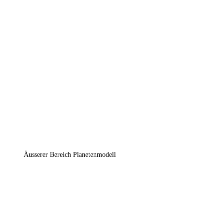
Äusserer Bereich Planetenmodell
Wählen Sie eine Station des Hagener
Planetenmodells:
Astro-Zentrum