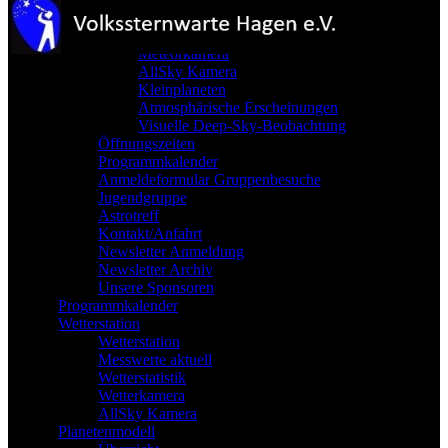
Teleskope
Astrofotografie
Meteorkamera
AllSky Kamera
Kleinplaneten
Atmosphärische Erscheinungen
Visuelle Deep-Sky-Beobachtung
Öffnungszeiten
Programmkalender
Anmeldeformular Gruppenbesuche
Jugendgruppe
Astrotreff
Kontakt/Anfahrt
Newsletter Anmeldung
Newsletter Archiv
Unsere Sponsoren
Programmkalender
Wetterstation
Wetterstation
Messwerte aktuell
Wetterstatistik
Wetterkamera
AllSky Kamera
Planetenmodell