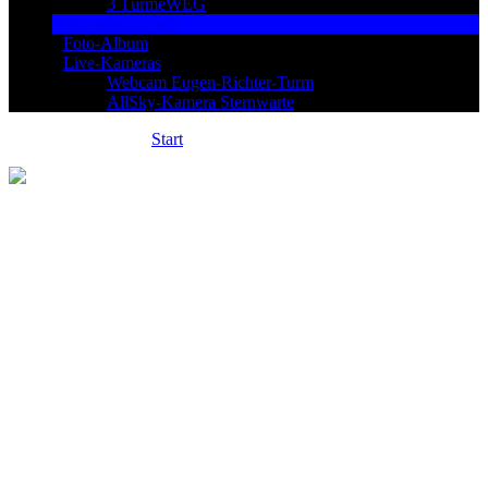
3 TürmeWEG
Sternpatenschaft
Foto-Album
Live-Kameras
Webcam Eugen-Richter-Turm
AllSky-Kamera Sternwarte
Sie sind hier:
Start
»
Planetenmodell Virtuelle Tour
Virtueller Spaziergang durch das
Hagener Planetenmodell