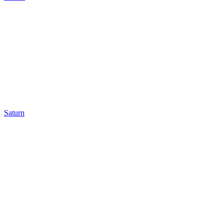
Saturn
Saturn
Uranus