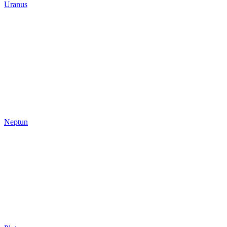
Uranus
Neptun
Neptun
Pluto