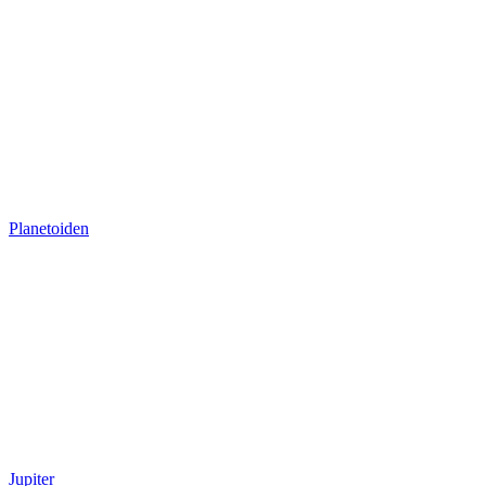
Planetoiden
Planetoiden
Jupiter
Jupiter