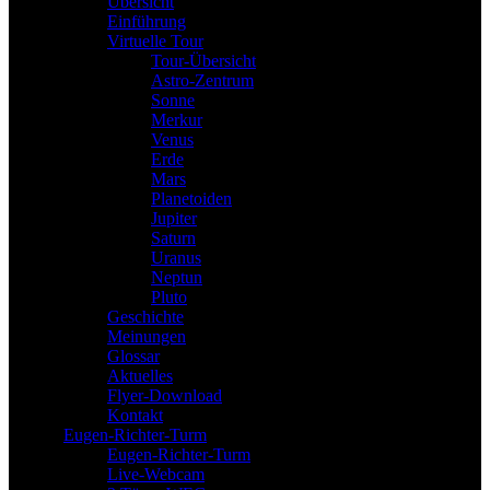
Übersicht
Einführung
Virtuelle Tour
Tour-Übersicht
Astro-Zentrum
Sonne
Merkur
Venus
Erde
Mars
Planetoiden
Jupiter
Saturn
Uranus
Neptun
Pluto
Geschichte
Meinungen
Glossar
Aktuelles
Flyer-Download
Kontakt
Eugen-Richter-Turm
Eugen-Richter-Turm
Live-Webcam