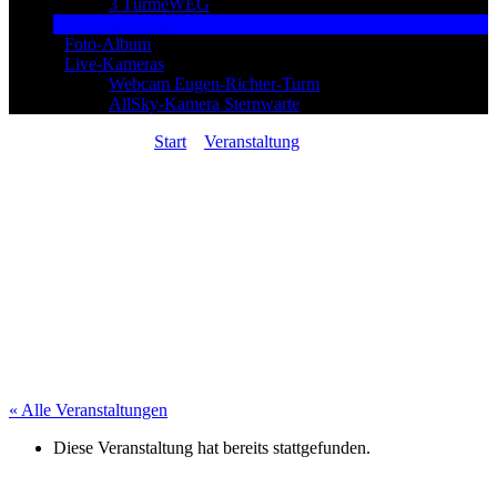
3 TürmeWEG
Sternpatenschaft
Foto-Album
Live-Kameras
Webcam Eugen-Richter-Turm
AllSky-Kamera Sternwarte
Sie sind hier:
Start
»
Veranstaltung
»
Einweihung der
neuen Jugendsternwarte / Veranstaltung zur Vergabe
des Heimatpreises 2023 an das Jugendprojekt
„Generation Zukunft“
« Alle Veranstaltungen
Diese Veranstaltung hat bereits stattgefunden.
Einweihung der neuen Jugendsternwarte