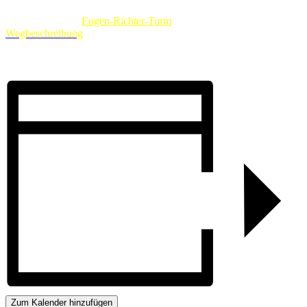
Die Sternwarte ist bei jeder Witterung geöffnet. Unsere Gebäude
befinden sich am
Eugen-Richter-Turm
. Hier gibt es eine
Wegbeschreibung
.
Zum Kalender hinzufügen