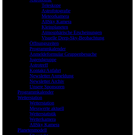
Teleskope
Astrofotografie
Meteorkamera
AllSky Kamera
Kleinplaneten
Atmosphärische Erscheinungen
Visuelle Deep-Sky-Beobachtung
Öffnungszeiten
Programmkalender
Anmeldeformular Gruppenbesuche
Jugendgruppe
Astrotreff
Kontakt/Anfahrt
Newsletter Anmeldung
Newsletter Archiv
Unsere Sponsoren
Programmkalender
Wetterstation
Wetterstation
Messwerte aktuell
Wetterstatistik
Wetterkamera
AllSky Kamera
Planetenmodell