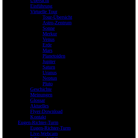
Übersicht
Einführung
Virtuelle Tour
Tour-Übersicht
Astro-Zentrum
Sonne
Merkur
Venus
Erde
Mars
Planetoiden
Jupiter
Saturn
Uranus
Neptun
Pluto
Geschichte
Meinungen
Glossar
Aktuelles
Flyer-Download
Kontakt
Eugen-Richter-Turm
Eugen-Richter-Turm
Live-Webcam