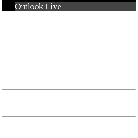
Outlook Live
Details
Datum:
10. April 2024
Zeit:
16:00
Telefon: 0 23 31 / 59 07 90
Fax: 0 23 31 / 59 07 91
Koordinaten: 51° 20′ 44″ nördliche Breite
7° 27′ 21″ östliche Länge
Kartendatum: WGS84
Höhe: 282 Meter ü. NN