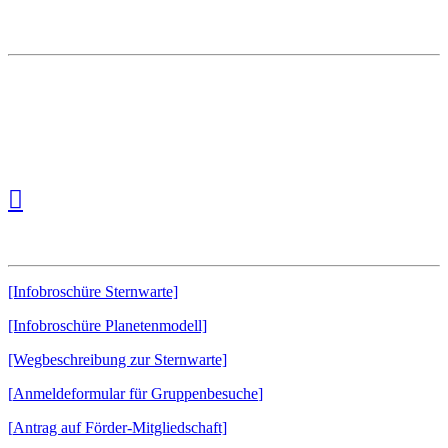
7° 27′ 21″ östliche Länge
Kartendatum: WGS84
Höhe: 282 Meter ü. NN
Downloads:
[Infobroschüre Sternwarte]
[Infobroschüre Planetenmodell]
[Wegbeschreibung zur Sternwarte]
[
Anmeldeformular für Gruppenbesuche
]
[
Antrag auf Förder-Mitgliedschaft]