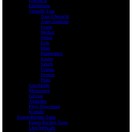
Übersicht
Einführung
Virtuelle Tour
Tour-Übersicht
Astro-Zentrum
Sonne
Merkur
Venus
Erde
Mars
Planetoiden
Jupiter
Saturn
Uranus
Neptun
Pluto
Geschichte
Meinungen
Glossar
Aktuelles
Flyer-Download
Kontakt
Eugen-Richter-Turm
Eugen-Richter-Turm
Live-Webcam