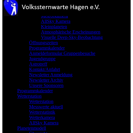
Teleskope
Astrofotografie
Meteorkamera
AllSky Kamera
Kleinplaneten
Atmosphärische Erscheinungen
Visuelle Deep-Sky-Beobachtung
Öffnungszeiten
Programmkalender
Anmeldeformular Gruppenbesuche
Jugendgruppe
Astrotreff
Kontakt/Anfahrt
Newsletter Anmeldung
Newsletter Archiv
Unsere Sponsoren
Programmkalender
Wetterstation
Wetterstation
Messwerte aktuell
Wetterstatistik
Wetterkamera
AllSky Kamera
Planetenmodell