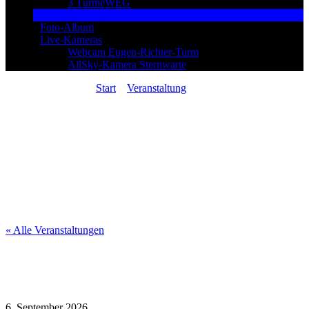
3 TürmeWEG
Sternpatenschaft
Foto-Album
Live-Kameras
Webcam Eugen-Richter-Turm
AllSky-Kamera Sternwarte
Sie sind hier:
Start
»
Veranstaltung
»
Sonnenbeobachtung und Kinder-Rätseltour
« Alle Veranstaltungen
Sonnenbeobachtung und Kinder-
Rätseltour
6. September 2026