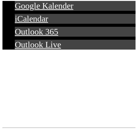
Google Kalender
iCalendar
Outlook 365
Outlook Live
Details
Datum:
6. September 2026
Zeit:
14:00 - 16:00
Telefon: 0 23 31 / 59 07 90
Fax: 0 23 31 / 59 07 91
Koordinaten: 51° 20′ 44″ nördliche Breite