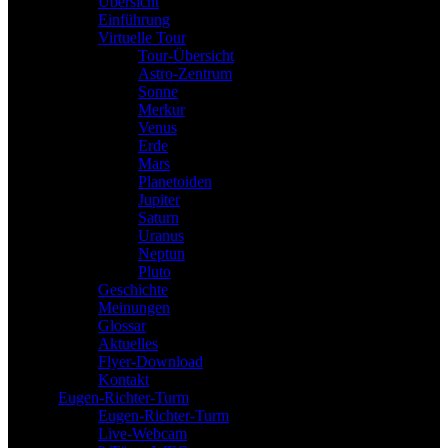
Übersicht
Einführung
Virtuelle Tour
Tour-Übersicht
Astro-Zentrum
Sonne
Merkur
Venus
Erde
Mars
Planetoiden
Jupiter
Saturn
Uranus
Neptun
Pluto
Geschichte
Meinungen
Glossar
Aktuelles
Flyer-Download
Kontakt
Eugen-Richter-Turm
Eugen-Richter-Turm
Live-Webcam