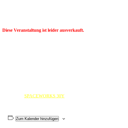
Diese Veranstaltung ist leider ausverkauft.
Wenn Stefan Erbe mit seiner Musik zum Konzertieren zur Hagener
Sternwarte reist, umgeben seine Veranstaltungen immer eine sehr
besondere Atmosphäre, denn nirgendwo anders ist das
Zusammenkommen der Konzertbesucher an einem astronomischen
Ort so intensiv wie im Hagener Stadtwald. Der gemütliche Saal der
Einrichtung bietet nur für ca. 60 Personen Platz und offeriert eine
Nähe zum Künstler, die auf keinem anderen Event zu realisieren ist.
Als Besucher ist man praktisch hautnah dabei, wenn Erbe sein
aktuelles Projekt präsentiert.
Detaillierte Informationen zum Konzert und zur Ticketbestellung
gibt es hier:
SPACEWORKS 30Y
Zum Kalender hinzufügen