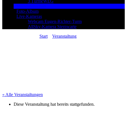
3 TürmeWEG
Sternpatenschaft
Foto-Album
Live-Kameras
Webcam Eugen-Richter-Turm
AllSky-Kamera Sternwarte
Sie sind hier:
Start
»
Veranstaltung
»
Stefan Erbe in
Concert: SPACEWORKS 30Y – Ausverkauft
« Alle Veranstaltungen
Diese Veranstaltung hat bereits stattgefunden.
Stefan Erbe in Concert: SPACEWORKS
30Y – Ausverkauft