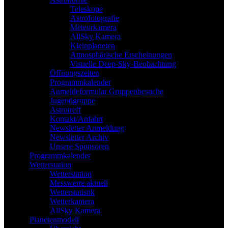
Teleskope
Astrofotografie
Meteorkamera
AllSky Kamera
Kleinplaneten
Atmosphärische Erscheinungen
Visuelle Deep-Sky-Beobachtung
Öffnungszeiten
Programmkalender
Anmeldeformular Gruppenbesuche
Jugendgruppe
Astrotreff
Kontakt/Anfahrt
Newsletter Anmeldung
Newsletter Archiv
Unsere Sponsoren
Programmkalender
Wetterstation
Wetterstation
Messwerte aktuell
Wetterstatistik
Wetterkamera
AllSky Kamera
Planetenmodell