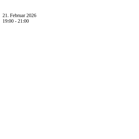
Kometen – Wanderer im All
21. Februar 2026
19:00
-
21:00
Komet Neowise C/2020 F3 am 07.07.2020 (Foto: Peter Stolzen)