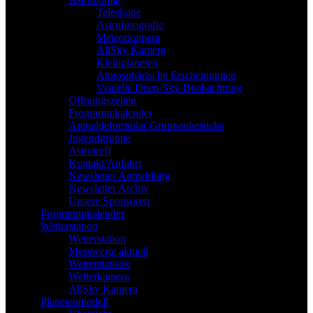
Teleskope
Astrofotografie
Meteorkamera
AllSky Kamera
Kleinplaneten
Atmosphärische Erscheinungen
Visuelle Deep-Sky-Beobachtung
Öffnungszeiten
Programmkalender
Anmeldeformular Gruppenbesuche
Jugendgruppe
Astrotreff
Kontakt/Anfahrt
Newsletter Anmeldung
Newsletter Archiv
Unsere Sponsoren
Programmkalender
Wetterstation
Wetterstation
Messwerte aktuell
Wetterstatistik
Wetterkamera
AllSky Kamera
Planetenmodell