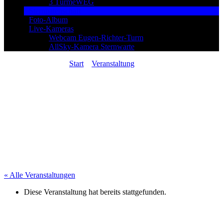
3 TürmeWEG
Sternpatenschaft
Foto-Album
Live-Kameras
Webcam Eugen-Richter-Turm
AllSky-Kamera Sternwarte
Sie sind hier:
Start
»
Veranstaltung
»
Vortrag:
Asteroiden, Meteoriten und Kometen – Wanderer im
All
« Alle Veranstaltungen
Diese Veranstaltung hat bereits stattgefunden.
Vortrag: Asteroiden, Meteoriten und