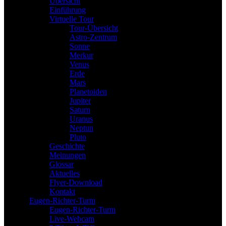
Übersicht
Einführung
Virtuelle Tour
Tour-Übersicht
Astro-Zentrum
Sonne
Merkur
Venus
Erde
Mars
Planetoiden
Jupiter
Saturn
Uranus
Neptun
Pluto
Geschichte
Meinungen
Glossar
Aktuelles
Flyer-Download
Kontakt
Eugen-Richter-Turm
Eugen-Richter-Turm
Live-Webcam