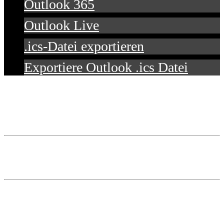
Outlook 365
Outlook Live
.ics-Datei exportieren
Exportiere Outlook .ics Datei
Telefon: 0 23 31 / 59 07 90
Fax: 0 23 31 / 59 07 91
Koordinaten: 51° 20′ 44″ nördliche Breite
7° 27′ 21″ östliche Länge
Kartendatum: WGS84
Höhe: 282 Meter ü. NN