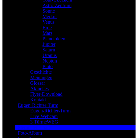
Astro-Zentrum
Sonne
Merkur
Venus
Erde
Mars
Planetoiden
Jupiter
Saturn
Uranus
Neptun
Pluto
Geschichte
Meinungen
Glossar
Aktuelles
Flyer-Download
Kontakt
Eugen-Richter-Turm
Eugen-Richter-Turm
Live-Webcam
3 TürmeWEG
Sternpatenschaft
Foto-Album