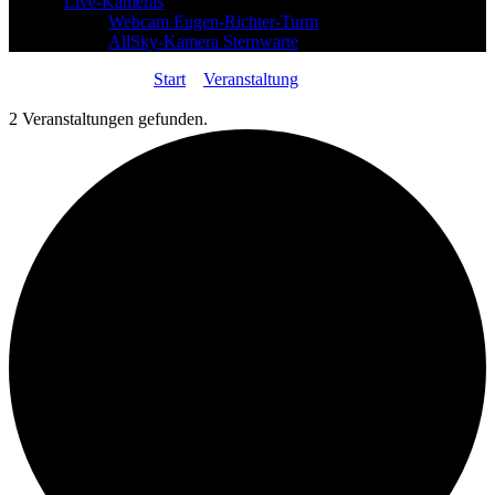
Live-Kameras
Webcam Eugen-Richter-Turm
AllSky-Kamera Sternwarte
Sie sind hier:
Start
»
Veranstaltung
»
Astrotreff: Unser
Treffpunkt für alle Astronomie-Begeisterten
2 Veranstaltungen gefunden.