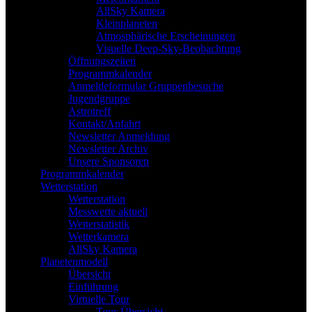
AllSky Kamera
Kleinplaneten
Atmosphärische Erscheinungen
Visuelle Deep-Sky-Beobachtung
Öffnungszeiten
Programmkalender
Anmeldeformular Gruppenbesuche
Jugendgruppe
Astrotreff
Kontakt/Anfahrt
Newsletter Anmeldung
Newsletter Archiv
Unsere Sponsoren
Programmkalender
Wetterstation
Wetterstation
Messwerte aktuell
Wetterstatistik
Wetterkamera
AllSky Kamera
Planetenmodell
Übersicht
Einführung
Virtuelle Tour
Tour-Übersicht