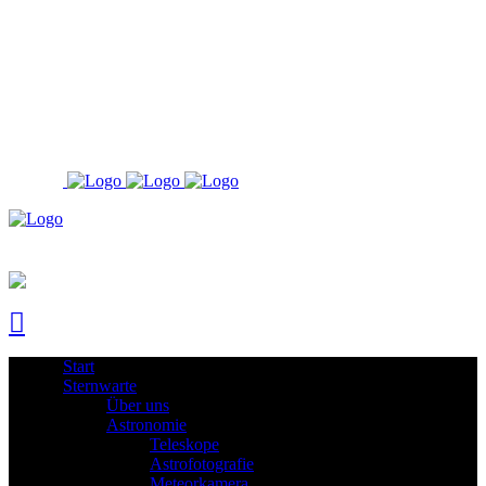
Start
Sternwarte
Über uns
Astronomie
Teleskope
Astrofotografie
Meteorkamera